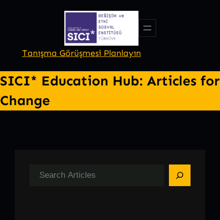
Skip
to
content
Tanışma Görüşmesi Planlayın
SICI* Education Hub:
Articles for
Change
S
e
a
r